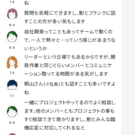
ね
T.R
質問も気軽にできますし、割とフランクに話
すことの方が多い気もします
M.K
自社開発ってこともあってチームで動くの
で、一人で黙々と…っていう感じがあまりな
いというか
M.R
リーダーという立場でもあるからですが、開
発作業と同じぐらいメンバーとコミュニケ
ーション取ってる時間がある気がします
T.R
桐山さん
とも話すことも多いですよ
(※社長)
ね
T.Y
一緒にプロジェクトやってるのでよく相談し
ます。他のメンバーともプロジェクトの事も
すぐ相談できて助かりますし、割とみんな臨
M.R
機応変に対応してくれるなと